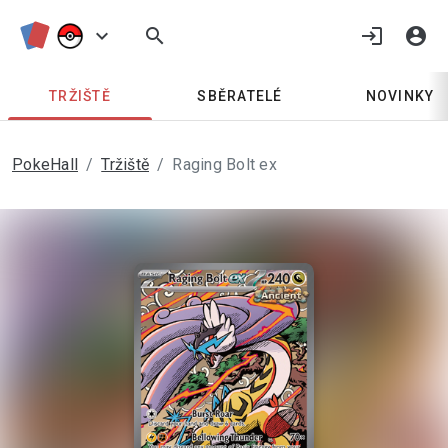
keyboard_arrow_down
search
login
account_circle
TRŽIŠTĚ
SBĚRATELÉ
NOVINKY
PokeHall
Tržiště
Raging Bolt ex