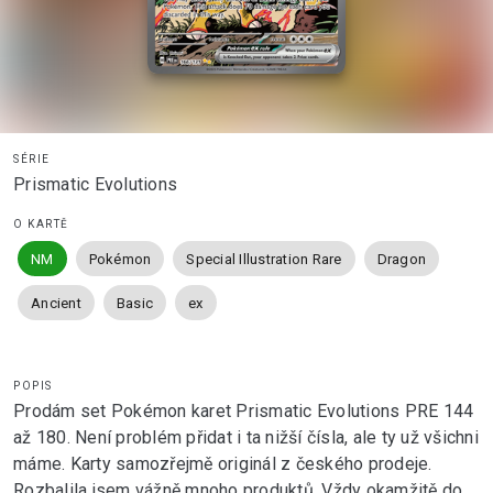
SÉRIE
Prismatic Evolutions
O KARTĚ
NM
Pokémon
Special Illustration Rare
Dragon
Ancient
Basic
ex
POPIS
Prodám set Pokémon karet Prismatic Evolutions PRE 144
až 180. Není problém přidat i ta nižší čísla, ale ty už všichni
máme. Karty samozřejmě originál z českého prodeje.
Rozbalila jsem vážně mnoho produktů. Vždy okamžitě do