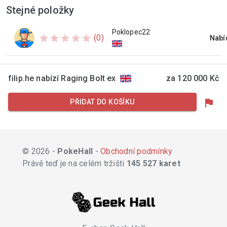
Stejné položky
Poklopec22
star
star
star
star
star
(0)
Nabí
filip.he nabízí Raging Bolt ex
za 120 000 Kč
flag
PŘIDAT DO KOŠÍKU
© 2026 -
PokeHall
-
Obchodní podmínky
Právě teď je na celém tržišti
145 527 karet