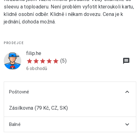
sleevu a toploaderu. Není problém vyfotit kteroukoli kartu,
klidně osobní odběr. Klidně i někam dovezu. Cena je k
jednání, dohoda možná.
PRODEJCE
filip.he
message
star
star
star
star
star
(5)
6 obchodů
expand_more
Poštovné
Zásilkovna (79 Kč, CZ, SK)
expand_more
Balné