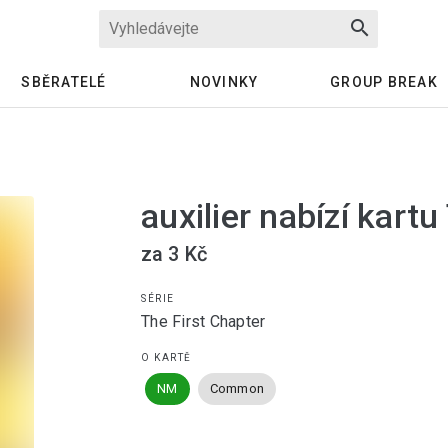
search
SBĚRATELÉ
NOVINKY
GROUP BREAK
auxilier nabízí kartu
za 3 Kč
SÉRIE
The First Chapter
O KARTĚ
NM
Common