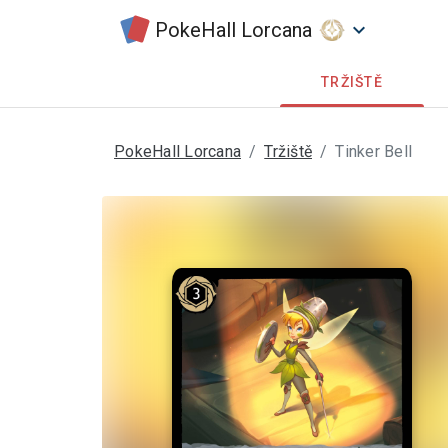
PokeHall Lorcana
keyboard_arrow_down
TRŽIŠTĚ
PokeHall Lorcana
Tržiště
Tinker Bell