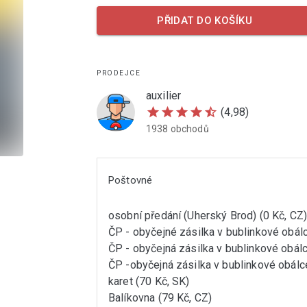
PŘIDAT DO KOŠÍKU
PRODEJCE
auxilier
star
star
star
star
star_half
(4,98)
1938 obchodů
Poštovné
osobní předání (Uherský Brod) (0 Kč, CZ
ČP - obyčejné zásilka v bublinkové obálc
ČP - obyčejná zásilka v bublinkové obálc
ČP -obyčejná zásilka v bublinkové obálc
karet (70 Kč, SK)
Balíkovna (79 Kč, CZ)