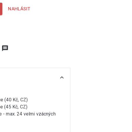
NAHLÁSIT
message
expand_more
)
e (40 Kč, CZ)
e (45 Kč, CZ)
e - max. 24 velmi vzácných