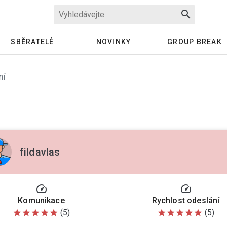
search
SBĚRATELÉ
NOVINKY
GROUP BREAK
ní
fildavlas
speed
speed
Komunikace
Rychlost odeslání
(5)
(5)
star
star
star
star
star
star
star
star
star
star