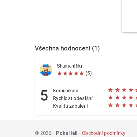
Všechna hodnocení (1)
ShamanRiki
(5)
star
star
star
star
star
5
star
star
star
star
s
Komunikace
star
star
star
star
s
Rychlost odeslání
star
star
star
star
s
Kvalita zabalení
© 2026 -
PokeHall
-
Obchodní podmínky