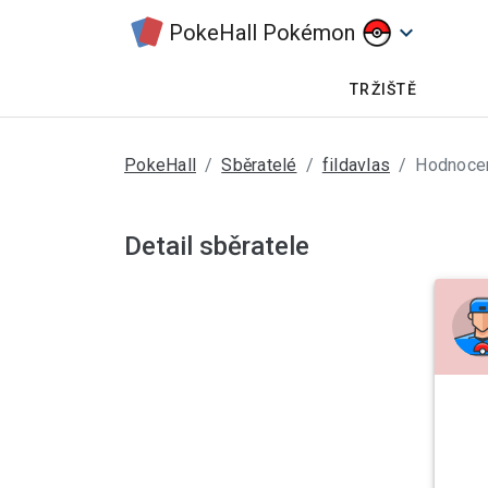
PokeHall Pokémon
keyboard_arrow_down
TRŽIŠTĚ
PokeHall
Sběratelé
fildavlas
Hodnoce
Detail sběratele