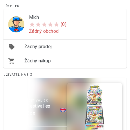
PŘEHLED
Mich
star
star
star
star
star
(0)
Žádný obchod
sell
Žádný prodej
shopping_cart
Žádný nákup
UŽIVATEL NABÍZÍ
TERASTAL FESTIVAL EX
Terastal Festival ex
Booster Box
2200 Kč