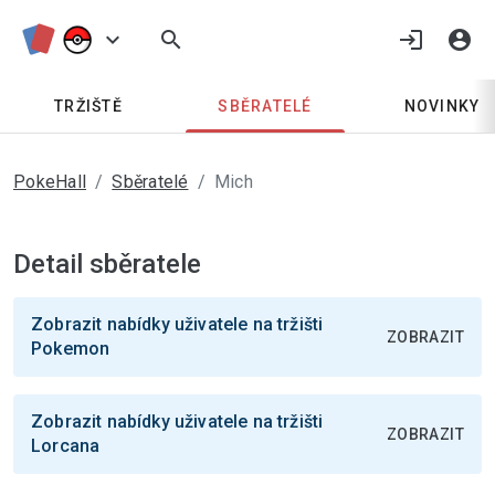
keyboard_arrow_down
search
login
account_circle
TRŽIŠTĚ
SBĚRATELÉ
NOVINKY
PokeHall
Sběratelé
Mich
Detail sběratele
Zobrazit nabídky uživatele na tržišti
ZOBRAZIT
Pokemon
Zobrazit nabídky uživatele na tržišti
ZOBRAZIT
Lorcana