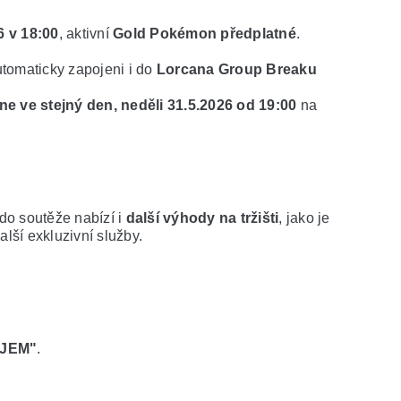
6 v 18:00
, aktivní 
Gold Pokémon předplatné
.
automaticky zapojeni i do 
Lorcana Group Breaku
ne ve stejný den, neděli 31.5.2026 od 19:00
 na 
do soutěže nabízí i 
další výhody na tržišti
, jako je 
další exkluzivní služby.
JEM"
.