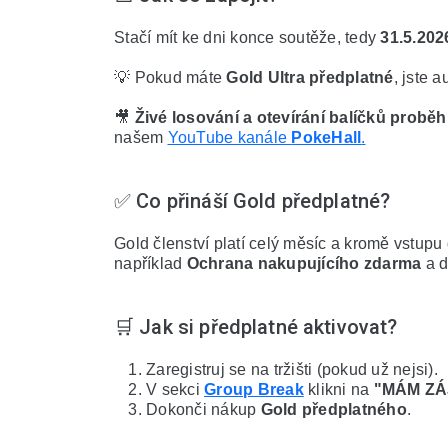
Stačí mít ke dni konce soutěže, tedy 
31.5.202
💡 Pokud máte 
Gold Ultra předplatné
, jste 
🎥 
Živé losování a otevírání balíčků proběh
našem 
YouTube kanále 
PokeHall
.
✅ Co přináší Gold předplatné?
Gold členství platí celý měsíc a kromě vstupu 
například 
Ochrana nakupujícího zdarma
 a 
🛒 Jak si předplatné aktivovat?
Zaregistruj se na tržišti (pokud už nejsi).
V sekci 
Group Break
 klikni na 
"MÁM ZÁ
Dokonči nákup 
Gold předplatného
.