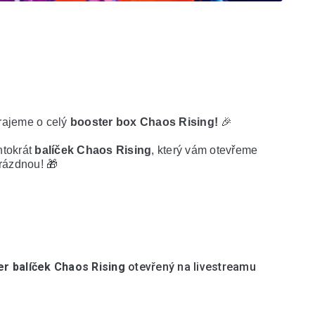
rajeme o celý 
booster box Chaos Rising!
 🎉
tokrát 
balíček 
Chaos Rising
, který vám otevřeme 
rázdnou! 🎁
r balíček 
Chaos Rising
 otevřený na livestreamu