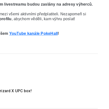
m livestreamu budou zaslány na adresy výherců.
mezi všemi aktivními předplatiteli. Nezapomeň si 
profilu
, abychom věděli, kam výhru poslat!
ašem 
YouTube kanále PokeHall
!
rizard X UPC box!