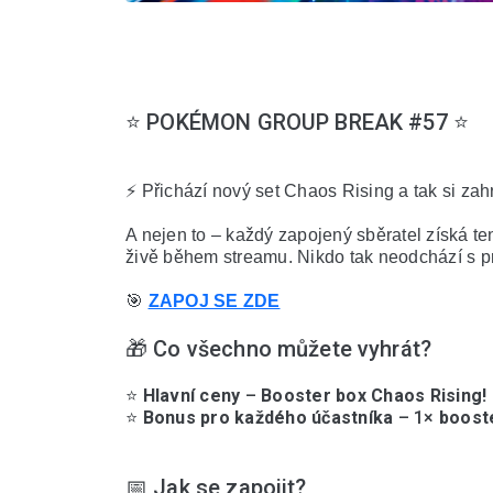
⭐️ POKÉMON GROUP BREAK #57 ⭐️
⚡ Přichází nový set Chaos Rising a tak si zah
A nejen to – každý zapojený sběratel získá ten
živě během streamu. Nikdo tak neodchází s p
🎯 
ZAPOJ SE ZDE
🎁 Co všechno můžete vyhrát?
⭐️ 
Hlavní ceny
 – 
Booster box 
Chaos Rising
!
⭐️ 
Bonus pro každého účastníka
 – 1× 
booste
📅 Jak se zapojit?