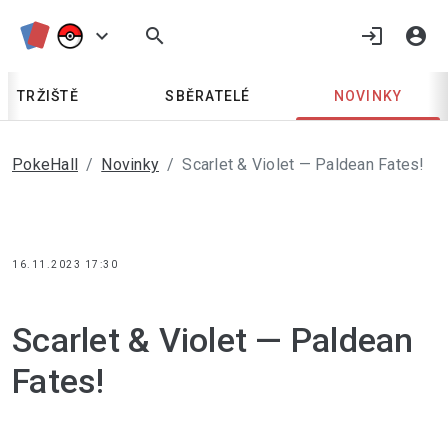
keyboard_arrow_down
search
login
account_circle
TRŽIŠTĚ
SBĚRATELÉ
NOVINKY
PokeHall
Novinky
Scarlet & Violet — Paldean Fates!
16.11.2023 17:30
Scarlet & Violet — Paldean 
Fates!