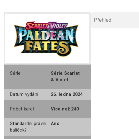
Přehled
Série
Série Scarlet 
& Violet
Datum vydání
26. ledna 2024
Počet karet
Více než 240
Standardní právní 
Ano
balíček?