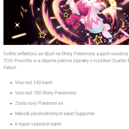
Světlo reflektorů se třpytí na Shiny Pokémony a jejich osudov
TCG! Posviťte si a objevte jiskřivé zázraky v rozšíření Scarlet
Fates!
Více než 240 karet
Více než 100 Shiny Pokémonů
Zcela nový Pokémon ex
Několik plnohodnotných karet Supporter
6 hyper vzácných karet